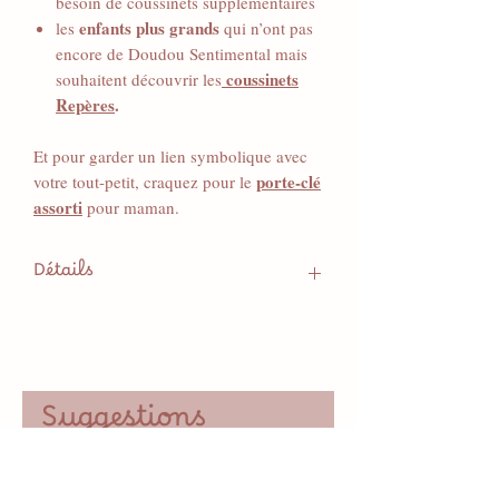
besoin de coussinets supplémentaires
enfants plus grands
les
qui n’ont pas
encore de Doudou Sentimental mais
coussinets
souhaitent découvrir les
Repères
.
Et pour garder un lien symbolique avec
porte-clé
votre tout-petit, craquez pour le
assorti
pour maman.
Détails
Vendu sans coussinets (ni
sentimentaux, ni repères).
Tissus tout doux, certifiés Bio et/ou
Oeko-Tex.
Suggestions
Système de scratch intégré,
compatible avec les coussinets
Sentimentaux et Repères.
Protection scratch inclue.