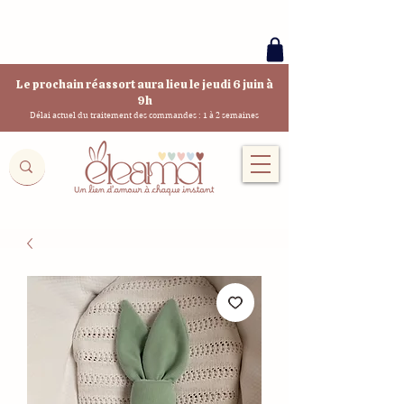
Le prochain réassort aura lieu le jeudi 6 juin à
9h
Délai actuel du traitement des commandes : 1 à 2 semaines