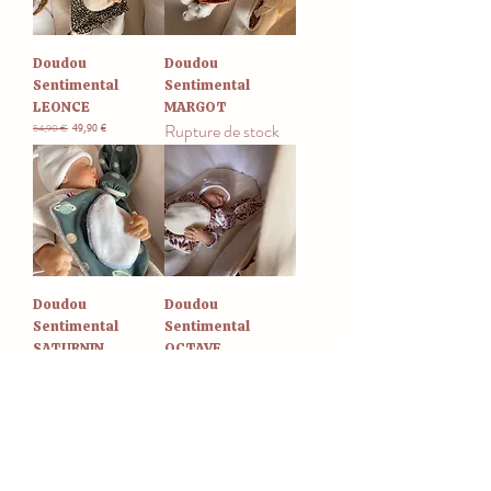
Doudou
Doudou
Sentimental
Sentimental
LEONCE
MARGOT
Rupture de stock
54,90 €
Prix original
Prix promotionnel
49,90 €
Doudou
Doudou
Sentimental
Sentimental
SATURNIN
OCTAVE
Rupture de stock
54,90 €
Prix original
Prix promotionnel
49,90 €
Attention stock bas !