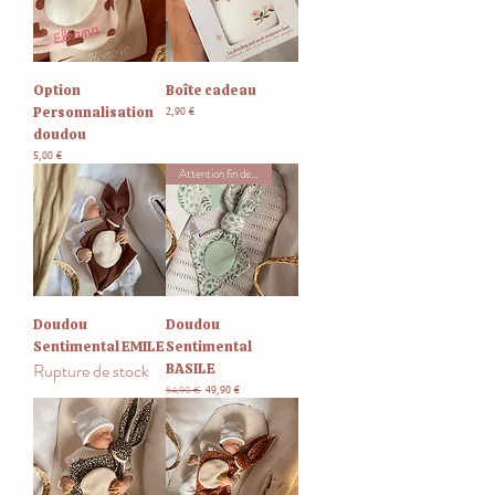
Option
Boîte cadeau
Personnalisation
Prix
2,90 €
doudou
Prix
5,00 €
Attention fin de stock !
Doudou
Doudou
Sentimental EMILE
Sentimental
Rupture de stock
BASILE
54,90 €
Prix original
Prix promotionnel
49,90 €