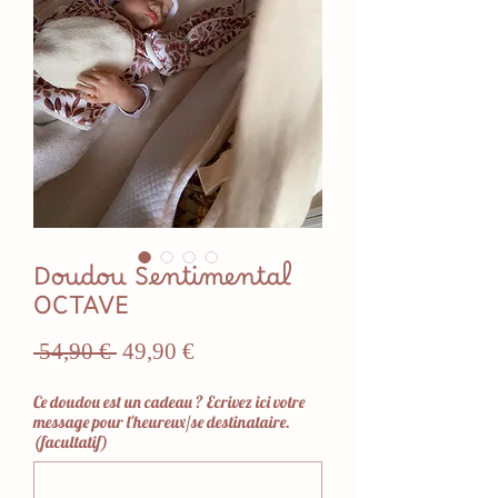
Doudou Sentimental
OCTAVE
Prix
Prix
 54,90 € 
49,90 €
original
promotionnel
Ce doudou est un cadeau ? Ecrivez ici votre
message pour l'heureux/se destinataire.
(facultatif)