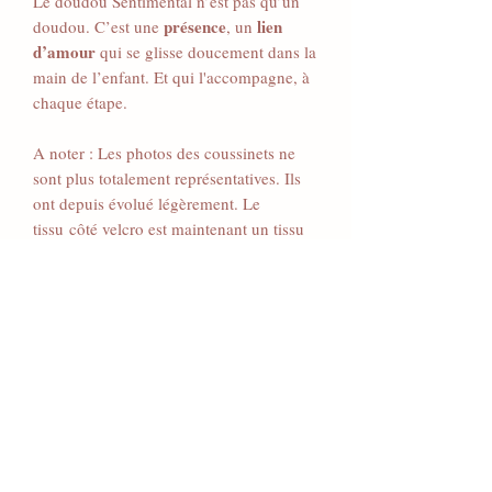
Le doudou Sentimental n’est pas qu’un
présence
lien
doudou. C’est une
, un
d’amour
qui se glisse doucement dans la
main de l’enfant. Et qui l'accompagne, à
chaque étape.
A noter : Les photos des coussinets ne
sont plus totalement représentatives. Ils
ont depuis évolué légèrement. Le
tissu côté velcro est maintenant un tissu
uni en accord avec le doudou. Ceci pour
une meilleure qualité et tenue.
Détails :
3 coussinets amovibles inclus,
Articles supplémentaires
lavables, rechargeables en odeur.
Un anneau de dentition intégré, et
Si vous avez besoin de coussinets, de
un nœud pensé pour nouer la tétine
protections scratch, ou d'anneaux de
si besoin.