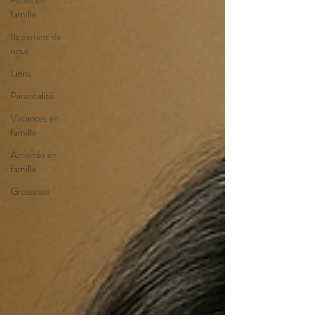
Fêtes en
famille
Ils parlent de
nous
Liens
Parentalité
Vacances en
famille
Activités en
famille
Grossesse