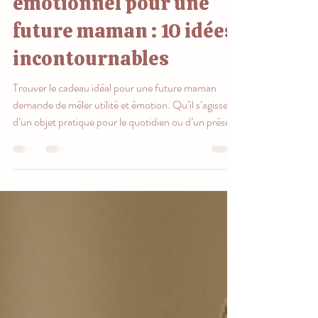
Cadeau utile et
émotionnel pour une
future maman : 10 idées
incontournables
Trouver le cadeau idéal pour une future maman
demande de mêler utilité et émotion. Qu’il s’agisse
d’un objet pratique pour le quotidien ou d’un présent
chargé de tendresse comme le Doudou Sentimental
Eleamoi, l’important est d’offrir un geste qui marque
ce moment unique. Découvrez des idées inspirantes
pour choyer et accompagner la future maman dans
cette étape précieuse.