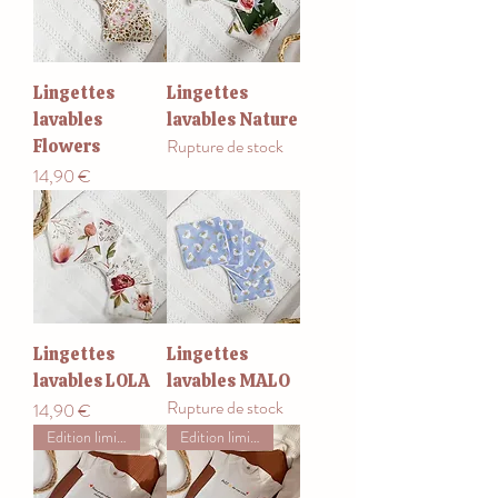
Lingettes
Lingettes
lavables
lavables Nature
Rupture de stock
Flowers
Prix
14,90 €
Lingettes
Lingettes
lavables LOLA
lavables MALO
Rupture de stock
Prix
14,90 €
Edition limitée
Edition limitée