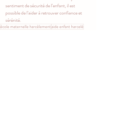
sentiment de sécurité de l’enfant, il est 
possible de l’aider à retrouver confiance et 
sérénité.
école maternelle harcèlement
aide enfant harcelé
anxiété scolaire maternelle
comment détecter harcèlement
bien-être enfant maternelle
soutien enfant maternelle
dialogue école parents
repérer harcèlement enfant
harcèlement scolaire signes
enfant refuse école
rôle parents harcèlement
harcèlement scolaire maternelle
doudou réconfort école
harcèlement psychologique enfant
prévention harcèlement maternelle
harcèlement petite section
violence scolaire maternelle
signes harcèlement école
isolement enfant classe
enfant pleure école
mal-être enfant école
comportement enfant harcelé
dispute ou harcèlement
enfant victime école
symptômes harcèlement scolaire
troubles sommeil harcèlement
reconnaître harcèlement enfant
sécurité affective école