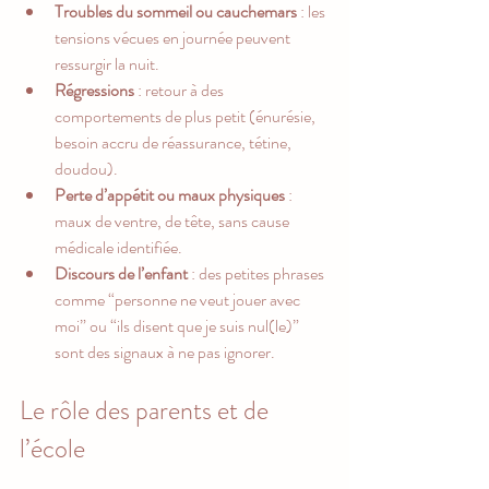
Troubles du sommeil ou cauchemars
 : les 
tensions vécues en journée peuvent 
ressurgir la nuit.
Régressions
 : retour à des 
comportements de plus petit (énurésie, 
besoin accru de réassurance, tétine, 
doudou).
Perte d’appétit ou maux physiques
 : 
maux de ventre, de tête, sans cause 
médicale identifiée.
Discours de l’enfant
 : des petites phrases 
comme “personne ne veut jouer avec 
moi” ou “ils disent que je suis nul(le)” 
sont des signaux à ne pas ignorer.
Le rôle des parents et de 
l’école